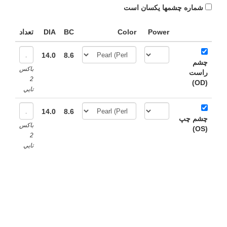
شماره چشمها یکسان است
Power
Color
BC
DIA
تعداد
14.0
8.6
چشم
باکس
راست
2
(OD)
تايي
14.0
8.6
چشم چپ
باکس
(OS)
2
تايي