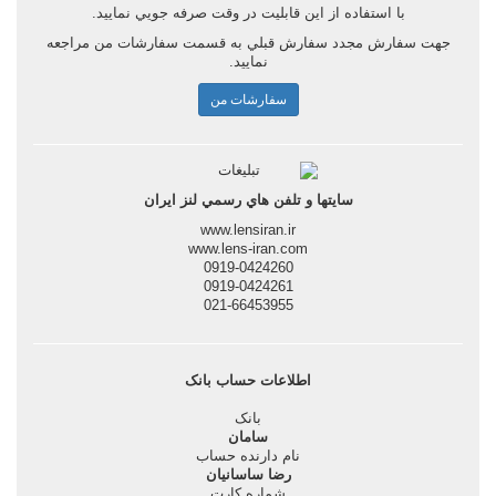
با استفاده از اين قابليت در وقت صرفه جويي نماييد.
جهت سفارش مجدد سفارش قبلي به قسمت سفارشات من مراجعه
نماييد.
سفارشات من
سايتها و تلفن هاي رسمي لنز ايران
www.lensiran.ir
www.lens-iran.com
0919-0424260
0919-0424261
021-66453955
اطلاعات حساب بانک
بانک
سامان
نام دارنده حساب
رضا ساسانيان
شماره کارت