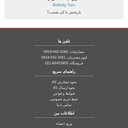
Biofinity Toric
تاریخش تا کی هست؟
تلفن ها
سفارشات: 4260-042-0919
امور مشتریان: 4261-042-0919
فروشگاه: 66453955-021
راهنمای سریع
نحوه سفارش کالا
نحوه ارسال کالا
ضوابط و قوانین
حفظ حریم خصوصی
تماس با ما
اطلاعات من
ورود اعضاء