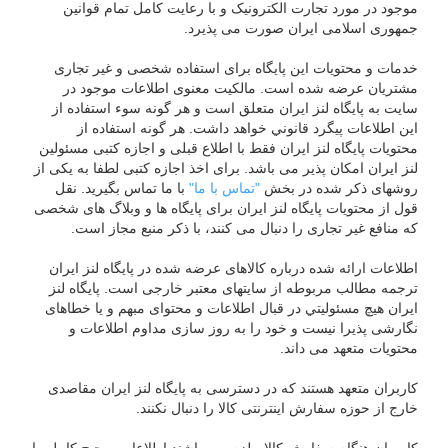
موجود در مورد تجارت الکترونیک و با رعایت کامل تمام قوانین
جمهوری اسلامی ایران صورت می پذیرد.
خدمات و محتويات این پایگاه براى استفاده شخصى و غير تجارى
مشتریان عرضه شده است. مالکیت معنوی اطلاعات موجود در
سایت به پایگاه لنز ایران متعلق است و هر گونه سوء استفاده از
اين اطلاعات پيگرد قانوني خواهد داشت. هر گونه استفاده از
محتويات پایگاه لنز ایران فقط با اطلاع قبلی و اجازه کتبی مسئولین
لنز ایران امکان پذیر می باشد. براى اخذ اجازه کتبی لطفا به يکی از
روشهای ذکر شده در بخش
"تماس با ما"
با ما تماس بگيريد. نقل
قول از محتويات پایگاه لنز ایران برای پایگاه ها و وبلاگ های شخصی
که منافع غیر تجاری را دنبال می کنند، با ذکر منبع مجاز است.
اطلاعات ارائه شده درباره کالاهای عرضه شده در پایگاه لنز ایران
ترجمه مطالب مربوطه از سایتهای معتبر خارجی است. پایگاه لنز
ایران هیچ مسئوليتي در قبال اطلاعات و محتوای مبهم و يا خطاهای
نگارشی پذیرا نیست و خود را به روز سازی مداوم اطلاعات و
محتويات متعهد می داند.
كاربران متعهد هستند که در دسترسی به پایگاه لنز ایران مقاصدی
خارج از حوزه سفارش اینترنتی کالا را دنبال نکنند.