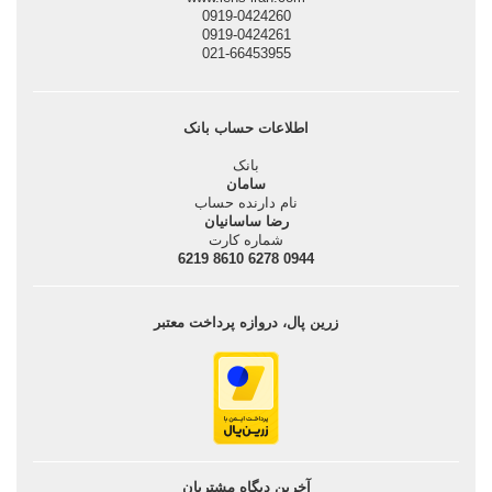
0919-0424260
0919-0424261
021-66453955
اطلاعات حساب بانک
بانک
سامان
نام دارنده حساب
رضا ساسانيان
شماره کارت
0944 6278 8610 6219
زرین پال، دروازه پرداخت معتبر
آخرین دیگاه مشتریان