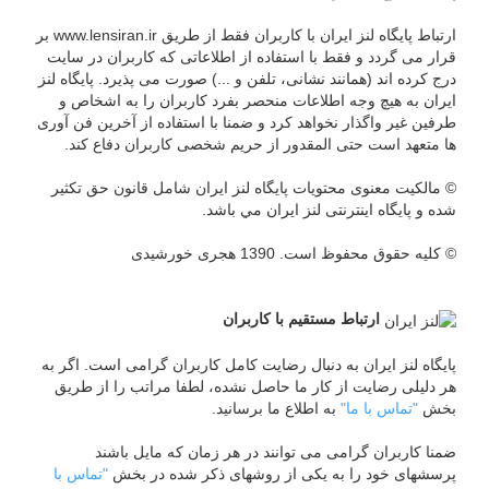
ارتباط پایگاه لنز ایران با کاربران فقط از طریق www.lensiran.ir بر
قرار می گردد و فقط با استفاده از اطلاعاتی که کاربران در سایت
درج کرده اند (همانند نشانی، تلفن و ...) صورت می پذیرد. پایگاه لنز
ایران به هیچ وجه اطلاعات منحصر بفرد کاربران را به اشخاص و
طرفين غیر واگذار نخواهد کرد و ضمنا با استفاده از آخرین فن آوری
ها متعهد است حتی المقدور از حريم شخصی کاربران دفاع کند.
© مالکیت معنوی محتويات پایگاه لنز ایران شامل قانون حق تکثير
شده و پایگاه اینترنتی لنز ایران مي باشد.
© کليه حقوق محفوظ است. 1390 هجری خورشیدی
ارتباط مستقيم با کاربران
پایگاه لنز ایران به دنبال رضايت کامل کاربران گرامی است. اگر به
هر دلیلی رضايت از كار ما حاصل نشده، لطفا مراتب را از طریق
بخش
"تماس با ما"
به اطلاع ما برسانید.
ضمنا کاربران گرامی می توانند در هر زمان كه مايل باشند
پرسشهای خود را به يکی از روشهای ذکر شده در بخش
"تماس با