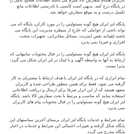
كاربران هنگام سفارش كالا ملزم می باشند اطلاعات صحيح كامل را
در پایگاه درج کنند. بديهي است کاستی یا نادرستی اطلاعات مانع
تکمیل درست و به موقع سفارش خواهد شد.
پایگاه لنز ایران هيچ گونه مسئوليتي را در مورد کارکرد پایگاه که می
تواند ناشى از عواملی که خارج از سیطره مدیریت این پایگاه می
باشند (همانند نقص اينترنت، مسائل مخابراتى، تجهیزات سخت
افزاری و غيره) نمی پذیرد.
پایگاه لنز ایران هيچ گونه مسئوليتي را در قبال محتويات سایتهایی که
ارتباط به آنها به واسطه آگهی و یا لینک در لنز ایران شکل می گیرد،
پذیرا نیست.
تمام ابزاری که در پایگاه لنز ایران با هدف ارتباط با مشتریان به کار
گرفته می شود، فقط برای همین منظور طراحی شده و كاربران
متعهد هستند که از اين ابزار صرفا برای ارسال و دريافت اطلاعاتی
استفاده نمایند که مناسب و مرتبط با بحث سفارش كالا باشد. پایگاه
لنز ایران هيچ گونه مسئوليتي را در قبال محتويات پیام های کاربران
نمی پذیرد.
تمام شرایط و خدمات پایگاه لنز ایران برمبنای آخرین سیاستهای این
پایگاه شکل گرفته و تغییرات احتمالی این شرایط و خدمات در اخبار
پایگاه مندرج می گردد.