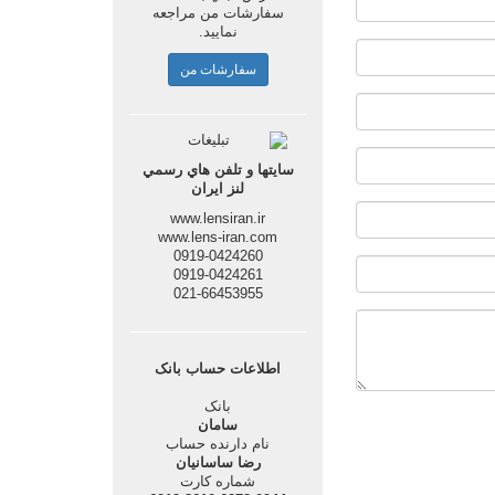
سفارشات من مراجعه
نماييد.
سفارشات من
سايتها و تلفن هاي رسمي
لنز ايران
www.lensiran.ir
www.lens-iran.com
0919-0424260
0919-0424261
021-66453955
اطلاعات حساب بانک
بانک
سامان
نام دارنده حساب
رضا ساسانيان
شماره کارت