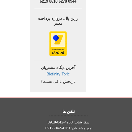
0944 6278 8610 6219
زرین پال، دروازه پرداخت
معتبر
آخرین دیگاه مشتریان
Biofinity Toric
تاریخش تا کی هست؟
تلفن ها
سفارشات: 4260-042-0919
امور مشتریان: 4261-042-0919